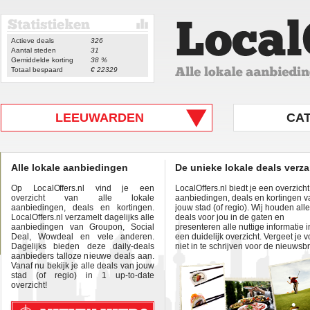
Actieve deals
326
Aantal steden
31
Gemiddelde korting
38 %
Totaal bespaard
€ 22329
LEEUWARDEN
CA
Alle lokale aanbiedingen
De unieke lokale deals verz
Op LocalOffers.nl vind je een
LocalOffers.nl biedt je een overzich
overzicht van alle lokale
aanbiedingen, deals en kortingen v
aanbiedingen, deals en kortingen.
jouw stad (of regio). Wij houden alle
LocalOffers.nl verzamelt dagelijks alle
deals voor jou in de gaten en
aanbiedingen van Groupon, Social
presenteren alle nuttige informatie i
Deal, Wowdeal en vele anderen.
een duidelijk overzicht. Vergeet je v
Dagelijks bieden deze daily-deals
niet in te schrijven voor de nieuwsbr
aanbieders talloze nieuwe deals aan.
Vanaf nu bekijk je alle deals van jouw
stad (of regio) in 1 up-to-date
overzicht!